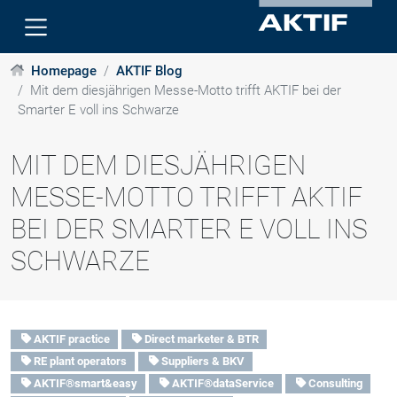
Homepage
AKTIF Blog
Mit dem diesjährigen Messe-Motto trifft AKTIF bei der
Smarter E voll ins Schwarze
MIT DEM DIESJÄHRIGEN
MESSE-MOTTO TRIFFT AKTIF
BEI DER SMARTER E VOLL INS
SCHWARZE
AKTIF practice
Direct marketer & BTR
RE plant operators
Suppliers & BKV
AKTIF®smart&easy
AKTIF®dataService
Consulting