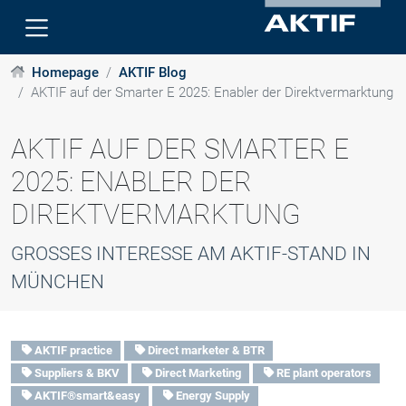
Homepage
AKTIF Blog
AKTIF auf der Smarter E 2025: Enabler der Direktvermarktung
AKTIF AUF DER SMARTER E
2025: ENABLER DER
DIREKTVERMARKTUNG
GROSSES INTERESSE AM AKTIF-STAND IN M
ÜNCHEN
AKTIF practice
Direct marketer & BTR
Suppliers & BKV
Direct Marketing
RE plant operators
AKTIF®smart&easy
Energy Supply